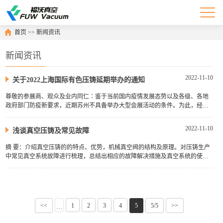
首页
>>
新闻资讯
新闻资讯
2022-11-10
关于2022上海国际有色压铸延期举办的通知
尊敬的参展商、观众及业内同仁∶鉴于当前国内疫情发展态势以及各级、各地
政府部门防疫新要求，近期苏州不具备举办大型会展活动的条件。为此，经组
委会审慎研究决定：将原定于2022年11月16-18日在苏州国际博览中心举行···
2022-11-10
浅谈真空压铸及常见故障
摘 要：介绍真空压铸的的特点、优势，机械真空阀的结构及原理。对压铸生产
中常见真空系统故障进行梳理，总结出相应的故障解决措施及真空系统的使用
经验。引言近年来铝合金压铸件，以其高生产效率、自动化生产以及卓越···
<<
1
2
3
4
5
5/5
>>
···